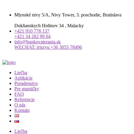
Mlynské nivy 5/A, Nivy Tower, 3. poschodie, Bratislava
Duklianskych Hrdinov 34 , Malacky
+421 910 778 137
+421 34 282 99 04
info@bunkovaterapia.sk
WECHAT: iriszyu +36 3055 78496
Liečba
Aplikácie
Poradenstvo
Pre mamičky
FAQ
Referencie
O nás
Kontakt
Liečba