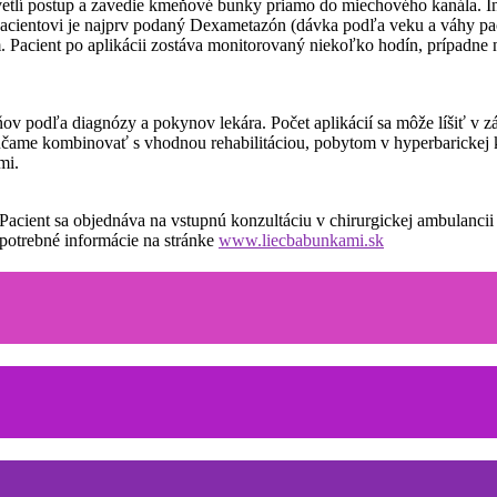
vetlí postup a zavedie kmeňové bunky priamo do miechového kanála. Int
pacientovi je najprv podaný Dexametazón (dávka podľa veku a váhy paci
 Pacient po aplikácii zostáva monitorovaný niekoľko hodín, prípadne
v podľa diagnózy a pokynov lekára. Počet aplikácií sa môže líšiť v záv
orúčame kombinovať s vhodnou rehabilitáciou, pobytom v hyperbarickej 
mi.
cient sa objednáva na vstupnú konzultáciu v chirurgickej ambulancii 
 potrebné informácie na stránke
www.liecbabunkami.sk