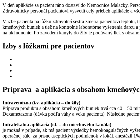
V deň aplikácie sa pacient ráno dostaví do Nemocnice Malacky. Perso
Zdravotnícky personál pacientovi vysvetlí celý priebeh aplikácie a vš
V izbe pacienta na lôžku zdravotná sestra zmeria pacientovi teplotu, 
kmeňových buniek a tiež na kontrolné laboratórne vyšetrenia darcu a 
na ukľudnenie. Po zavedení kanyly do žily je podávaný liek s obsaho
Izby s lôžkami pre pacientov
Príprava a aplikácia s obsahom kmeňovýc
Intravenózna (i.v. aplikácia – do žily)
Príprava produktu s obsahom kmeňových buniek trvá cca 40 – 50 min.
Dexametazonu (dávka podľa váhy a veku pacienta). Následne pacien
Intratekálna aplikácia (i.t. – do miechového kanála)
je možná v prípade, ak má pacient výsledky hemokoagulačných vyšetr
operačnej sále, za prísne aseptických podmienok v lokál. anestézii