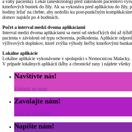
a váhy pacienta). Lekár (anesteziológ) pred zákrokom pacientovi vys
kmeňových buniek do žily. Ak sa vykonáva pred aplikáciou do žily, 
hodiny ležať na chrbte, aby nedošlo ku post-punkčným komplikáciám.
domov najskôr po 4 hodinách.
Počet a interval medzi dvoma aplikáciami
Interval medzi dvoma aplikáciami sa mení od niekoľkých dní až týždňo
pacienta v závislosti od typu ochorenia, poškodenia. Aplikácie odp
výživových doplnkov, ktoré zvýšia výhody liečby kmeňovými bunka
Lokálne aplikácie
Lokálne aplikácie vykonávame v spolupráci s Nemocnicou Malacky. Pa
V prípade lokálnych aplikácii (kĺby a chronické rany ) nájdete všetky
Navštívte nás!
Zobraziť na mape
Zavolajte nám!
+421 34 282 99 04
Napíšte nám!