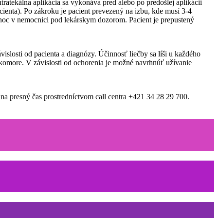
ratekálna aplikácia sa vykonáva pred alebo po predošlej aplikácii
enta). Po zákroku je pacient prevezený na izbu, kde musí 3-4
 noc v nemocnici pod lekárskym dozorom. Pacient je prepustený
islosti od pacienta a diagnózy. Účinnosť liečby sa líši u každého
komore. V závislosti od ochorenia je možné navrhnúť užívanie
na presný čas prostredníctvom call centra +421 34 28 29 700.