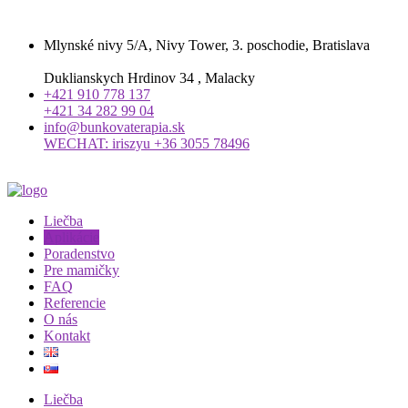
Mlynské nivy 5/A, Nivy Tower, 3. poschodie, Bratislava
Duklianskych Hrdinov 34 , Malacky
+421 910 778 137
+421 34 282 99 04
info@bunkovaterapia.sk
WECHAT: iriszyu +36 3055 78496
Liečba
Aplikácie
Poradenstvo
Pre mamičky
FAQ
Referencie
O nás
Kontakt
Liečba