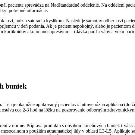
nál pacienta sprevádza na Nadštandardné oddelenie. Na oddelení pacie
etky potrebné informácie.
tlak krvi, pulz a saturáciu kyslíkom. Nasleduje samotný odber krvi pacie
príjemcu v deň podania. Ak je pacient nepokojný, alebo je pacientom di
m kortikoidov ako imunosupresívum – (dávka podľa váhy a veku pacienta
h buniek
 Ten je okamžite aplikovaný pacientovi. Intravenózna aplikácia (do ži
t ostáva cca 2-3 hod na lôžku na pozorovanie odborným zdravotnícky
ení v norme. Príprava produktu s obsahom kmeňových buniek trvá cca 
 1% mesocainom s použitím atraumatickej ihly v oblasti L3-L5. Aplik