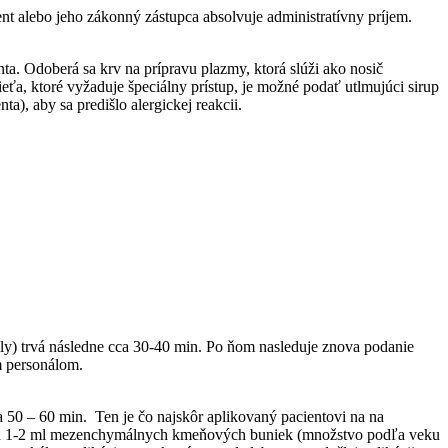
nt alebo jeho zákonný zástupca absolvuje administratívny príjem.
nta. Odoberá sa krv na prípravu plazmy, ktorá slúži ako nosič
eťa, ktoré vyžaduje špeciálny prístup, je možné podať utlmujúci sirup
), aby sa predišlo alergickej reakcii.
ly) trvá následne cca 30-40 min. Po ňom nasleduje znova podanie
m personálom.
50 – 60 min. Ten je čo najskôr aplikovaný pacientovi na na
uje sa 1-2 ml mezenchymálnych kmeňových buniek (množstvo podľa veku